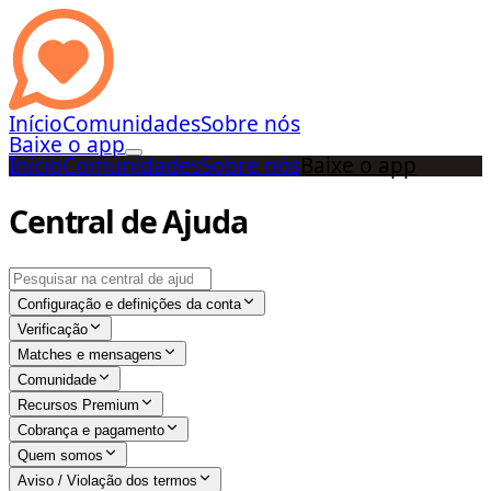
Início
Comunidades
Sobre nós
Baixe o app
Início
Comunidades
Sobre nós
Baixe o app
Central de Ajuda
Configuração e definições da conta
Verificação
Matches e mensagens
Comunidade
Recursos Premium
Cobrança e pagamento
Quem somos
Aviso / Violação dos termos