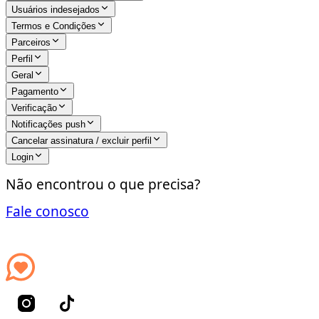
Usuários indesejados
Termos e Condições
Parceiros
Perfil
Geral
Pagamento
Verificação
Notificações push
Cancelar assinatura / excluir perfil
Login
Não encontrou o que precisa?
Fale conosco