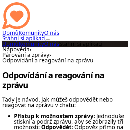
Domů
Komunity
O nás
Stáhni si aplikaci
Domů
Komunity
O nás
Stáhni si aplikaci
Nápověda
›
Párování a zprávy
›
Odpovídání a reagování na zprávu
Odpovídání a reagování na
zprávu
Tady je návod, jak můžeš odpovědět nebo
reagovat na zprávu v chatu:
Přístup k možnostem zprávy:
Jednoduše
stiskni a podrž zprávu, aby se zobrazily tři
možnosti:
Odpovědět:
Odpověz přímo na