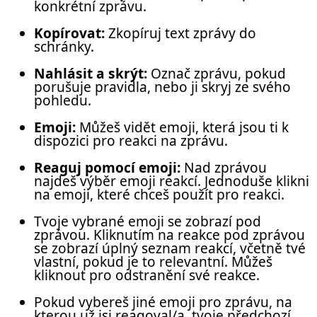
konkrétní zprávu.
Kopírovat:
Zkopíruj text zprávy do
schránky.
Nahlásit a skrýt:
Označ zprávu, pokud
porušuje pravidla, nebo ji skryj ze svého
pohledu.
Emoji:
Můžeš vidět emoji, která jsou ti k
dispozici pro reakci na zprávu.
Reaguj pomocí emoji:
Nad zprávou
najdeš výběr emoji reakcí. Jednoduše klikni
na emoji, které chceš použít pro reakci.
Tvoje vybrané emoji se zobrazí pod
zprávou. Kliknutím na reakce pod zprávou
se zobrazí úplný seznam reakcí, včetně tvé
vlastní, pokud je to relevantní. Můžeš
kliknout pro odstranění své reakce.
Pokud vybereš jiné emoji pro zprávu, na
kterou už jsi reagoval/a, tvoje předchozí