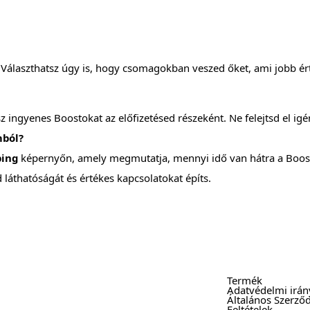
álaszthatsz úgy is, hogy csomagokban veszed őket, ami jobb érté
ingyenes Boostokat az előfizetésed részeként. Ne felejtsd el igén
mból?
ping
képernyőn, amely megmutatja, mennyi idő van hátra a Boos
áthatóságát és értékes kapcsolatokat építs.
Termék
Adatvédelmi irán
Általános Szerződ
Feltételek