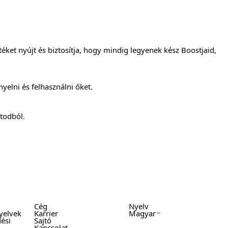
ket nyújt és biztosítja, hogy mindig legyenek kész Boostjaid,
yelni és felhasználni őket.
todból.
Cég
Nyelv
yelvek
Karrier
Magyar
ési
Sajtó
Kapcsolat