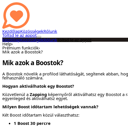
Kezdőlap
Közösségek
Rólunk
Töltsd le az appot
Kezdőlap
Közösségek
Rólunk
Töltsd le az appot
Help
›
Prémium funkciók
›
Mik azok a Boostok?
Mik azok a Boostok?
A Boostok növelik a profilod láthatóságát, segítenek abban, hog
felhasználó számára.
Hogyan aktiválhatok egy Boostot?
Közvetlenül a
Zapping
képernyőről aktiválhatsz egy Boostot a r
egyenleged és aktiválhatsz egyet.
Milyen Boost időtartam lehetőségek vannak?
Két Boost időtartam közül választhatsz:
1 Boost 30 percre