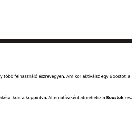
y több felhasználó észrevegyen. Amikor aktiválsz egy Boostot, a p
akéta ikonra koppintva. Alternatívaként átmehetsz a
Boostok
rés