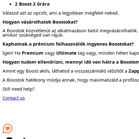
2 Boost 2 órára
Válaszd azt az opciót, ami a legjobban megfelel neked.
Hogyan vásárolhatok Boostokat?
A Boostok közvetlenül az alkalmazáson belül megvásárolhatók. V
amikor szükséged van rájuk.
Kaphatnak a prémium felhasználók ingyenes Boostokat?
Igen! Ha
Premium
vagy
Ultimate
tag vagy, minden héten kapsz 
Hogyan tudom ellenőrizni, mennyi idő van hátra a Boosto
Amint egy Boost aktív, láthatod a visszaszámláló időzítőt a
Zap
A Boostok hatékony módja annak, hogy maximalizáld a profilod l
Still need help?
Contact us