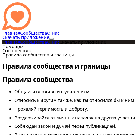
Главная
Сообщества
О нас
Скачать приложение
Главная
Сообщества
О нас
Скачать приложение
Помощь
›
Сообщество
›
Правила сообщества и границы
Правила сообщества и границы
Правила сообщества
Общайся вежливо и с уважением.
Относись к другим так же, как ты относился бы к ни
Проявляй терпимость и доброту.
Воздерживайся от личных нападок на других участни
Соблюдай закон и думай перед публикацией.
Вноси вклад в создание сильного и инклюзивного со