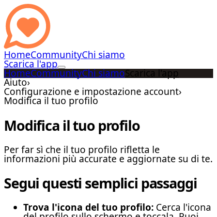
Home
Community
Chi siamo
Scarica l'app
Home
Community
Chi siamo
Scarica l'app
Aiuto
›
Configurazione e impostazione account
›
Modifica il tuo profilo
Modifica il tuo profilo
Per far sì che il tuo profilo rifletta le
informazioni più accurate e aggiornate su di te.
Segui questi semplici passaggi
Trova l'icona del tuo profilo:
Cerca l'icona
del profilo sullo schermo e toccala. Puoi