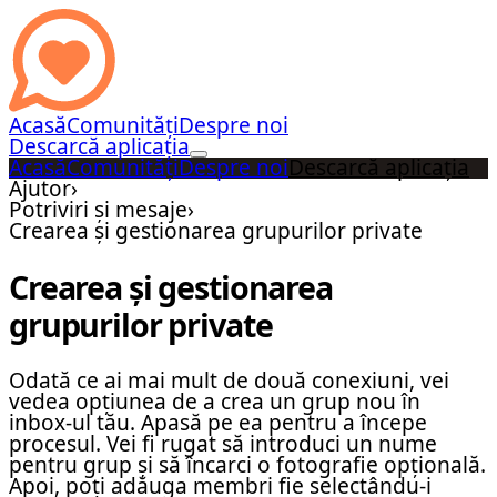
Acasă
Comunități
Despre noi
Descarcă aplicația
Acasă
Comunități
Despre noi
Descarcă aplicația
Ajutor
›
Potriviri și mesaje
›
Crearea și gestionarea grupurilor private
Crearea și gestionarea
grupurilor private
Odată ce ai mai mult de două conexiuni, vei
vedea opțiunea de a crea un grup nou în
inbox-ul tău. Apasă pe ea pentru a începe
procesul. Vei fi rugat să introduci un nume
pentru grup și să încarci o fotografie opțională.
Apoi, poți adăuga membri fie selectându-i