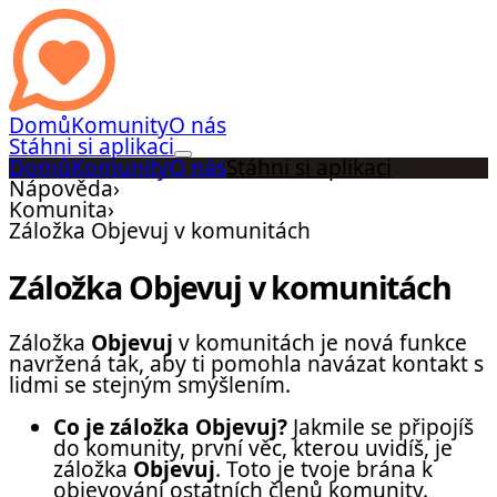
Domů
Komunity
O nás
Stáhni si aplikaci
Domů
Komunity
O nás
Stáhni si aplikaci
Nápověda
›
Komunita
›
Záložka Objevuj v komunitách
Záložka Objevuj v komunitách
Záložka
Objevuj
v komunitách je nová funkce
navržená tak, aby ti pomohla navázat kontakt s
lidmi se stejným smýšlením.
Co je záložka Objevuj?
Jakmile se připojíš
do komunity, první věc, kterou uvidíš, je
záložka
Objevuj
. Toto je tvoje brána k
objevování ostatních členů komunity.