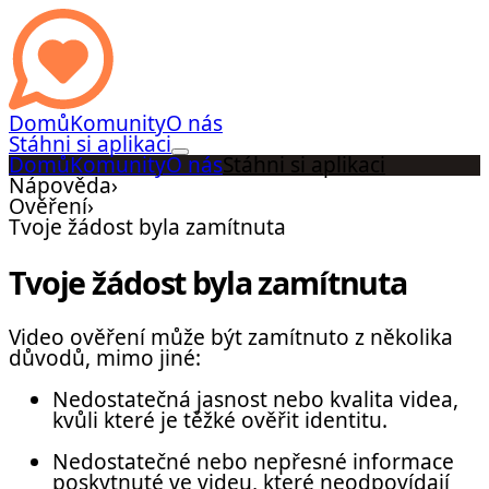
Domů
Komunity
O nás
Stáhni si aplikaci
Domů
Komunity
O nás
Stáhni si aplikaci
Nápověda
›
Ověření
›
Tvoje žádost byla zamítnuta
Tvoje žádost byla zamítnuta
Video ověření může být zamítnuto z několika
důvodů, mimo jiné:
Nedostatečná jasnost nebo kvalita videa,
kvůli které je těžké ověřit identitu.
Nedostatečné nebo nepřesné informace
poskytnuté ve videu, které neodpovídají